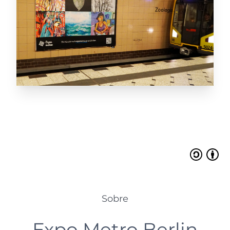
Mohammed Aboudalal
Artista Pintor
He tenido el honor y el privilegio de estar
presente entre artistas de todo el mundo
representando en esta exposición a mi
país, Marruecos. Ha sido una experiencia
increíble que sin duda repetiré. Dr.
Aboudalal
Sobre
Expo Metro Berlin