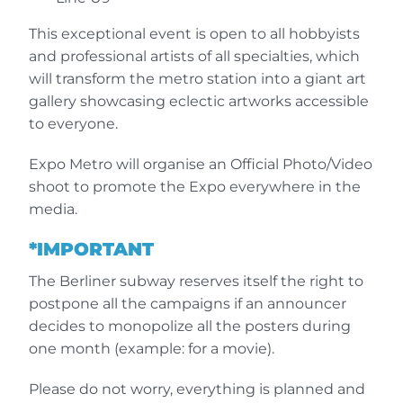
conductores, a la ciudad de Miami y a
todo el equipo que generosamente trajo
This exceptional event is open to all hobbyists
el arte a la ciudad de una manera
and professional artists of all specialties, which
sorprendente. Gracias de nuevo, deseo a
will transform the metro station into a giant art
EXPOMETRO muchos años de éxito, pero
gallery showcasing eclectic artworks accessible
ni que decir tiene que esta idea perdurará
to everyone.
durante mucho tiempo. ¿Y si el arte fuera
sólo una idea? VanLuc
Expo Metro will organise an Official Photo/Video
shoot to promote the Expo everywhere in the
media.
*IMPORTANT
The Berliner subway reserves itself the right to
postpone all the campaigns if an announcer
decides to monopolize all the posters during
one month (example: for a movie).
Blazir
Please do not worry, everything is planned and