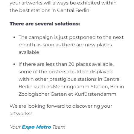
Artista Fotógrafo
your artworks will always be exhibited within
¡Queridos organizadores! Me gustaría
the best stations in Central Berlin!
agradecerles la oportunidad de haber
There are several solutions:
formado parte de este maravilloso
acontecimiento artístico que ha sido
The campaign is just postponed to the next
Metro ExpoBerlín. Me parece muy
month as soon as there are new places
acertada la idea de una exposición
available
conjunta de muchos artistas en un lugar
tan concurrido como una estación de
If there are less than 20 places available,
metro, combinada con su presentación
some of the posters could be displayed
más amplia a través de Internet. Y todavía
within other prestigious stations in Central
más en estos tiempos difíciles de
Berlin such as Mehringdamm Station, Berlin
pandemia en los que tanto se necesitan
Zoologischer Garten et Kurfürstendamm.
nuevas formas de promocionar el arte.
We are looking forward to discovering your
Personalmente, formar parte de este
artworks!
proyecto ha sido una experiencia
maravillosa e inspiradora. La oportunidad
Your
Expo Metro
Team
de presentar mi trabajo artístico junto a