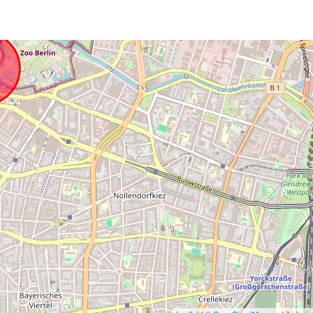
muchos otros grandes creadores no ha
tenido precio. Muchas gracias otra vez a
los organizadores. BLAZIR / Błażej
Dzieduszycki
Circle of European Artists
Asociación de Artistas
El Círculo de Artistas Europeos agradece
calurosamente a ExpoMetro por esta gran
aventura en Miami Beach con el “Art