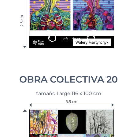
2.5 cm
Scroll
left - right
Walery Martynchyk
OBRA COLECTIVA 20
tamaño Large 116 x 100 cm
3.5 cm