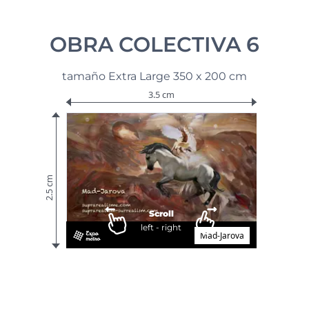
OBRA COLECTIVA 6
tamaño Extra Large 350 x 200 cm
3.5 cm
2.5 cm
Scroll
left - right
Mad-Jarova