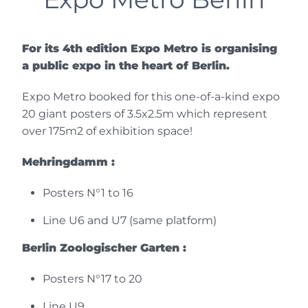
Vanluc Nghiemphu
For its 4th edition Expo Metro is organising
Artista Phygital
a public expo in the heart of Berlin.
El azar de las redes sociales y la audacia
de esta iniciativa hicieron que me pusiera
Expo Metro booked for this one-of-a-kind expo
en contacto con el creador de este
20 giant posters of 3.5x2.5m which represent
innovador concepto artístico. La
over 175m2 of exhibition space!
exposición en Miami me sedujo de
inmediato y, dada la ambición del
Mehringdamm :
proyecto, no pude sino adherirme a él,
acompañado también por algunos
Posters N°1 to 16
familiares y amigos artistas. Rudolph
Line U6 and U7 (same platform)
apreció mi trabajo y mi "Cow French
Touch" se vio por todo Miami como
Berlin Zoologischer Garten :
cientos de otras creaciones artísticas.
Agradezco calurosamente a los
Posters N°17 to 20
organizadores, a los videógrafos, a los
Line U9