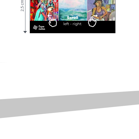
2.5 cm
Scroll
left - right